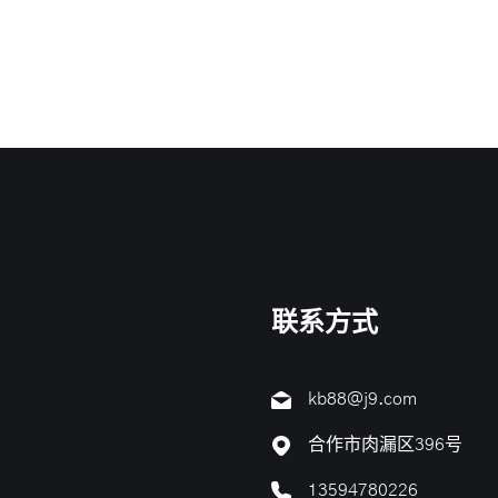
联系方式
kb88@j9.com
合作市肉漏区396号
13594780226