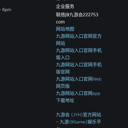
企业服务
 6pm
联络j9九游会222753
com
网站地图
九游网站入口官网官方
网站
九游网站入口官网手机
版入口
九游网站入口官网手机
版官网
九游网站入口官网Web
网页版
九游网站入口官网app
下载地址
九游会 (JYH)官方网站
- 九游(9Game)娱乐平