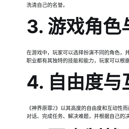
洗清自己的名誉。
3. 游戏角
在游戏中，玩家可以选择扮演不同的角色，
职业都有其独特的技能和能力，玩家可以根
4. 自由度
《神界原罪2》以其高度的自由度和互动性而
对话、完成任务、解决难题，并根据自己的