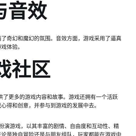
术与音效
满了奇幻和魔幻的氛围。音效方面，游戏采用了逼真
游戏体验。
游戏社区
提供了更多的游戏内容和故事。游戏还拥有一个活跃
戏心得和创意，并参与到游戏的发展中去。
色扮演游戏，以其丰富的剧情、自由度和互动性、精
无论是独自冒险还是与朋友组队，玩家都能在游戏中